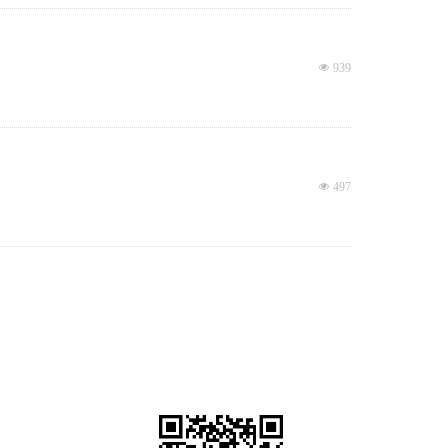
넶
939
넶
497