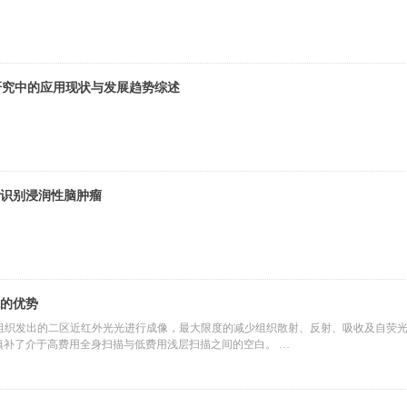
研究中的应用现状与发展趋势综述
识别浸润性脑肿瘤
的优势
利用组织发出的二区近红外光光进行成像，最大限度的减少组织散射、反射、吸收及自荧光的干
填补了介于高费用全身扫描与低费用浅层扫描之间的空白。
光器，作为一种实时分光系统，它可以完成任意波长下的小动物活体成像。滤波后光强度仍