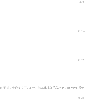
넶
33
넶
359
넶
224
扰，穿透深度可达3 cm。与其他成像手段相比，IR VIVO系统
넶
400
可保持在90%以上，光谱分辨率可达10纳米以内。